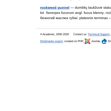
rockweed gunnel
— dumblių taukžuvė statusa
lot. Xererpes fucorum angl. fucus blenny; 
безногий маслюк ryšiai: platesnis termina
© Academic, 2000-2026
Contact us:
Technical Support
,
Dictionaries export
, created on PHP,
Joomla,
Dr