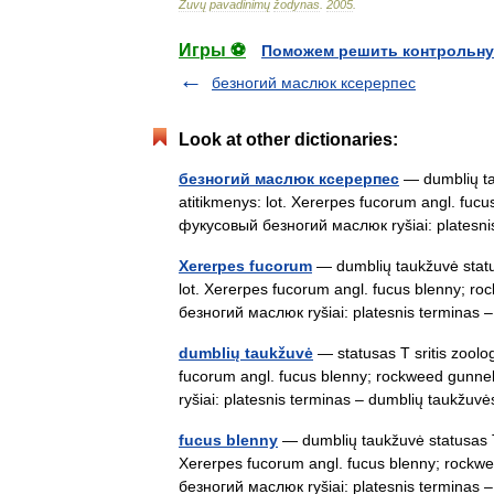
Žuvų
pavadinimų
žodynas
.
2005
.
Игры ⚽
Поможем решить контрольну
безногий маслюк ксерерпес
Look at other dictionaries:
безногий маслюк ксерерпес
— dumblių tau
atitikmenys: lot. Xererpes fucorum angl. fu
фукусовый безногий маслюк ryšiai: plates
Xererpes fucorum
— dumblių taukžuvė status
lot. Xererpes fucorum angl. fucus blenny; 
безногий маслюк ryšiai: platesnis termina
dumblių taukžuvė
— statusas T sritis zoolog
fucorum angl. fucus blenny; rockweed gunn
ryšiai: platesnis terminas – dumblių taukž
fucus blenny
— dumblių taukžuvė statusas T s
Xererpes fucorum angl. fucus blenny; rock
безногий маслюк ryšiai: platesnis termina