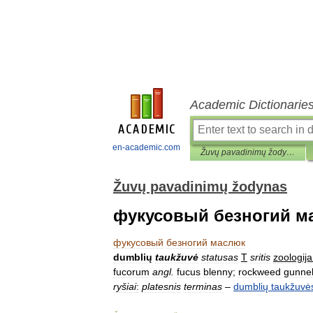
Academic Dictionarie
en-academic.com
Žuvų pavadinimų žodynas
Žuvų pavadinimų žodynas
фукусовый безногий м
фукусовый
безногий
маслюк
dumblių
taukžuvė
statusas
T
sritis
zoologija
fucorum
angl
.
fucus
blenny
;
rockweed
gunne
ryšiai
:
platesnis
terminas
–
dumblių
taukžuvė