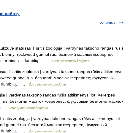
ю работу
Xiliphius
kžuvė statusas T sritis zoologija | vardynas taksono rangas rūšis
cus blenny; rockweed gunnel rus. безногий маслюк ксерерпес;
nis terminas – dumblių… …
Žuvų pavadinimų žodynas
as T sritis zoologija | vardynas taksono rangas rūšis atitikmenys:
rockweed gunnel rus. безногий маслюк ксерерпес; фукусовый
s – dumblių… …
Žuvų pavadinimų žodynas
ija | vardynas taksono rangas rūšis atitikmenys: lot. Xererpes
el rus. безногий маслюк ксерерпес; фукусовый безногий маслюк
uvės …
Žuvų pavadinimų žodynas
ritis zoologija | vardynas taksono rangas rūšis atitikmenys: lot.
weed gunnel rus. безногий маслюк ксерерпес; фукусовый
s – dumblių… …
Žuvų pavadinimų žodynas