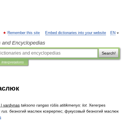
Remember this site
Embed dictionaries into your website
EN
s and Encyclopedias
Search!
Interpretations
аслюк
|
vardynas
taksono
rangas
rūšis
atitikmenys
:
lot
.
Xererpes
l
rus
.
безногий
маслюк
ксерерпес
;
фукусовый
безногий
маслюк
s