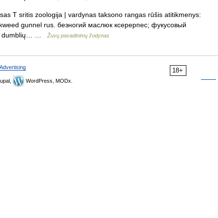
s T sritis zoologija | vardynas taksono rangas rūšis atitikmenys:
rockweed gunnel rus. безногий маслюк ксерерпес; фукусовый
s – dumblių… …
Žuvų pavadinimų žodynas
Advertising
18+
upal,
WordPress, MODx.